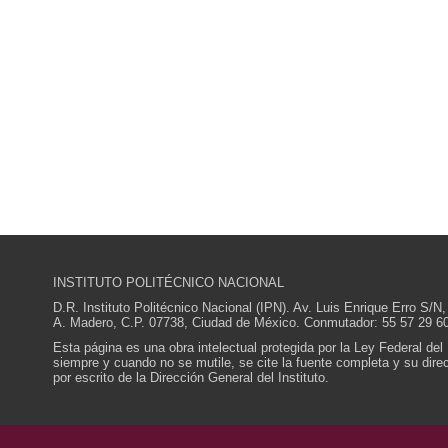
INSTITUTO POLITÉCNICO NACIONAL
D.R. Instituto Politécnico Nacional (IPN). Av. Luis Enrique Erro S
A. Madero, C.P. 07738, Ciudad de México. Conmutador: 55 57 29 60
Esta página es una obra intelectual protegida por la Ley Federal del
siempre y cuando no se mutile, se cite la fuente completa y su direcc
por escrito de la Dirección General del Instituto.