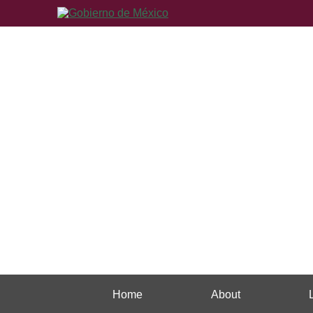
Home
About