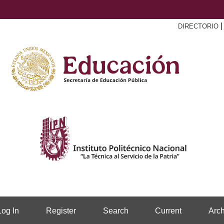
DIRECTORIO
Log In
Register
Search
Current
Arch