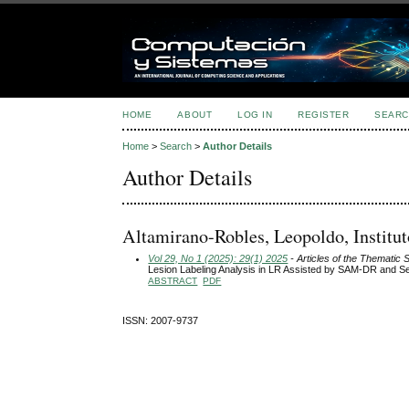
HOME
ABOUT
LOG IN
REGISTER
SEARC
Home
>
Search
>
Author Details
Author Details
Altamirano-Robles, Leopoldo, Institut
Vol 29, No 1 (2025): 29(1) 2025
- Articles of the Thematic 
Lesion Labeling Analysis in LR Assisted by SAM-DR and 
ABSTRACT
PDF
ISSN: 2007-9737