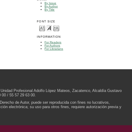
By Issue
By Author
By Title
FONT SIZE
INFORMATION
For Readers
For Authors
For Librarians
/N, Unidad Profesional Adolfo López Mateos, Zacatenco, Alcaldía Gustavo
 00 / 55 57 29 63 00.
 Derecho de Autor, puede ser reproducida con fines no lucrativos,
ión electrónica; su uso para otros fines, requiere autorización previa y