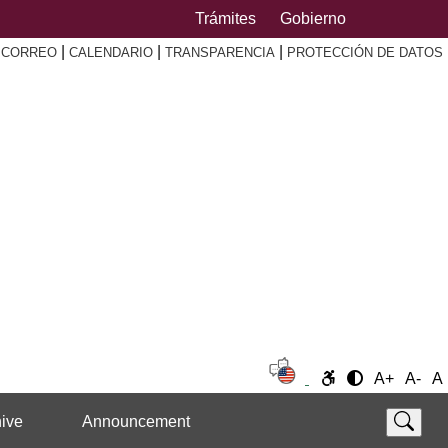
Trámites
Gobierno
|
|
|
|
CORREO
CALENDARIO
TRANSPARENCIA
PROTECCIÓN DE DATOS
A+
A-
A
ive
Announcement