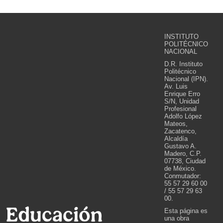
INSTITUTO
POLITÉCNICO
NACIONAL
D.R. Instituto
Politécnico
Nacional (IPN).
Av. Luis
Enrique Erro
S/N, Unidad
Profesional
Adolfo López
Mateos,
Zacatenco,
Alcaldía
Gustavo A.
Madero, C.P.
07738, Ciudad
de México.
Conmutador:
55 57 29 60 00
/ 55 57 29 63
00.
Esta página es
una obra