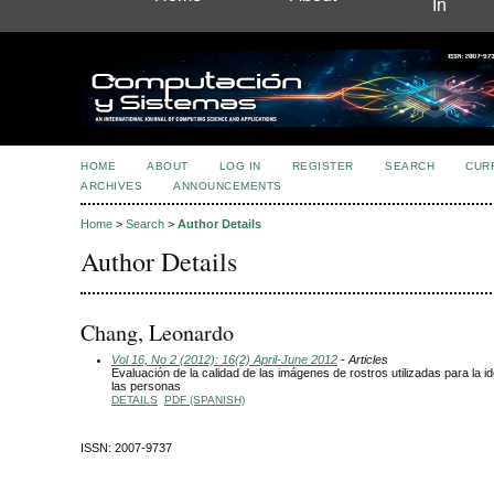
In
HOME
ABOUT
LOG IN
REGISTER
SEARCH
CUR
ARCHIVES
ANNOUNCEMENTS
Home
>
Search
>
Author Details
Author Details
Chang, Leonardo
Vol 16, No 2 (2012): 16(2) April-June 2012
- Articles
Evaluación de la calidad de las imágenes de rostros utilizadas para la id
las personas
DETAILS
PDF (SPANISH)
ISSN: 2007-9737