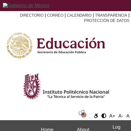
|
|
|
|
DIRECTORIO
CORREO
CALENDARIO
TRANSPARENCIA
PROTECCIÓN DE DATOS
A+
A-
A
Log
Home
About