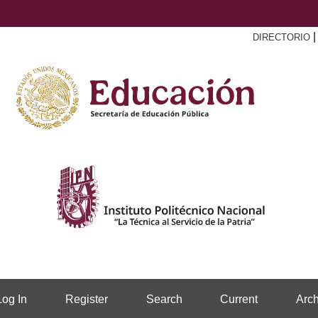
DIRECTORIO
Log In
Register
Search
Current
Arch