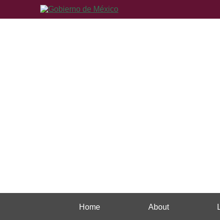
Home
About