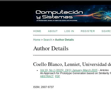
HOME
ABOUT
LOG IN
REGISTER
SEARC
Home
>
Search
>
Author Details
Author Details
Coello Blanco, Lenniet, Universidad 
Vol 19, No 1 (2015): 19(1) January-March 2015
- Articles
An Approach for Prototype Generation based on Similarity R
ABSTRACT
PDF
ISSN: 2007-9737