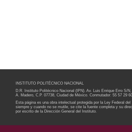
INSTITUTO POLITÉCNICO NACIONAL
D.R. Instituto Politécnico Nacional (IPN). Av. Luis Enrique Erro S
A. Madero, C.P. 07738, Ciudad de México. Conmutador: 55 57 29 60
Esta página es una obra intelectual protegida por la Ley Federal del
siempre y cuando no se mutile, se cite la fuente completa y su direcc
por escrito de la Dirección General del Instituto.