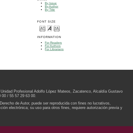
By Issue
By Author
By Title
FONT SIZE
INFORMATION
For Readers
For Authors
For Librarians
/N, Unidad Profesional Adolfo López Mateos, Zacatenco, Alcaldía Gustavo
 00 / 55 57 29 63 00.
 Derecho de Autor, puede ser reproducida con fines no lucrativos,
ión electrónica; su uso para otros fines, requiere autorización previa y