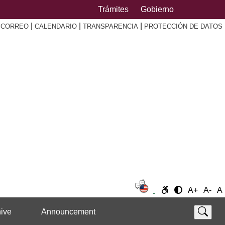
Trámites
Gobierno
|
|
|
|
CORREO
CALENDARIO
TRANSPARENCIA
PROTECCIÓN DE DATOS
A+
A-
A
ive
Announcement