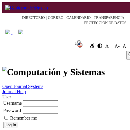
|
|
|
|
DIRECTORIO
CORREO
CALENDARIO
TRANSPARENCIA
PROTECCIÓN DE DATOS
A+
A-
A
Log
Home
About
Register
Search
Current
Archive
Announcement
In
Open Journal Systems
Journal Help
User
Username
Password
Remember me