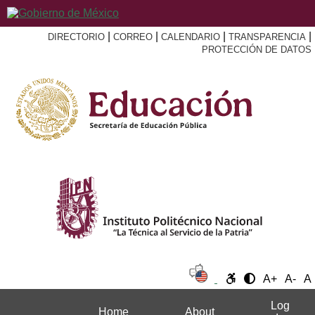
|
|
|
|
DIRECTORIO
CORREO
CALENDARIO
TRANSPARENCIA
PROTECCIÓN DE DATOS
A+
A-
A
Log
Home
About