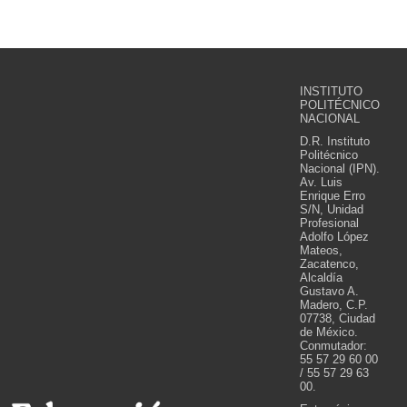
INSTITUTO
POLITÉCNICO
NACIONAL
D.R. Instituto
Politécnico
Nacional (IPN).
Av. Luis
Enrique Erro
S/N, Unidad
Profesional
Adolfo López
Mateos,
Zacatenco,
Alcaldía
Gustavo A.
Madero, C.P.
07738, Ciudad
de México.
Conmutador:
55 57 29 60 00
/ 55 57 29 63
00.