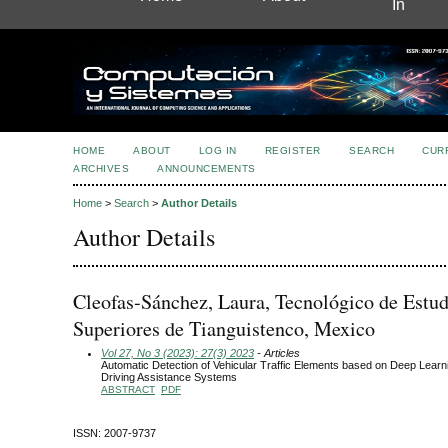
In
HOME
ABOUT
LOG IN
REGISTER
SEARCH
CUR
ARCHIVES
ANNOUNCEMENTS
Home
>
Search
>
Author Details
Author Details
Cleofas-Sánchez, Laura, Tecnológico de Estud
Superiores de Tianguistenco, Mexico
Vol 27, No 3 (2023): 27(3) 2023
- Articles
Automatic Detection of Vehicular Traffic Elements based on Deep Learn
Driving Assistance Systems
ABSTRACT
PDF
ISSN: 2007-9737