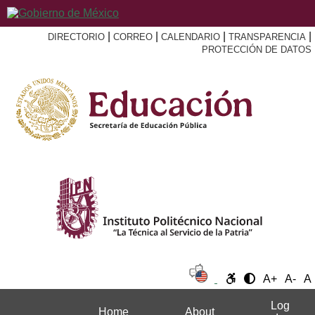
|
|
|
|
DIRECTORIO
CORREO
CALENDARIO
TRANSPARENCIA
PROTECCIÓN DE DATOS
A+
A-
A
Log
Home
About