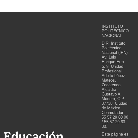
INSTITUTO
POLITÉCNICO
NACIONAL
D.R. Instituto
Politécnico
Nacional (IPN).
Av. Luis
Enrique Erro
S/N, Unidad
Profesional
Adolfo López
Mateos,
Zacatenco,
Alcaldía
Gustavo A.
Madero, C.P.
07738, Ciudad
de México.
Conmutador:
55 57 29 60 00
/ 55 57 29 63
00.
Esta página es