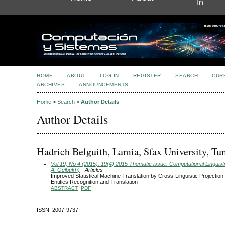
In
HOME
ABOUT
LOG IN
REGISTER
SEARCH
CUR
ARCHIVES
ANNOUNCEMENTS
Home
>
Search
>
Author Details
Author Details
Hadrich Belguith, Lamia, Sfax University, Tun
Vol 19, No 4 (2015): 19(4) 2015 Thematic issue: Computational Linguisti
A. Gelbukh)
- Articles
Improved Statistical Machine Translation by Cross-Linguistic Projectio
Entities Recognition and Translation
ABSTRACT
PDF
ISSN: 2007-9737