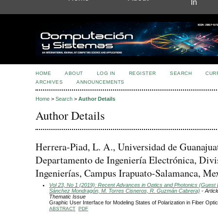
In
HOME
ABOUT
LOG IN
REGISTER
SEARCH
CUR
ARCHIVES
ANNOUNCEMENTS
Home
>
Search
>
Author Details
Author Details
Herrera-Piad, L. A., Universidad de Guanajua
Departamento de Ingeniería Electrónica, Divi
Ingenierías, Campus Irapuato-Salamanca, Me
Vol 23, No 1 (2019): Recent Advances in Optics and Photonics (Guest Ed
Sánchez Mondragón, M. Torres Cisneros, R. Guzmán Cabrera)
- Articl
Thematic Issue
Graphic User Interface for Modeling States of Polarization in Fiber Opti
ABSTRACT
PDF