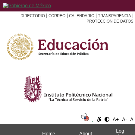
|
|
|
|
DIRECTORIO
CORREO
CALENDARIO
TRANSPARENCIA
PROTECCIÓN DE DATOS
A+
A-
A
Log
Home
About