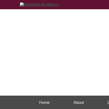
Home
About