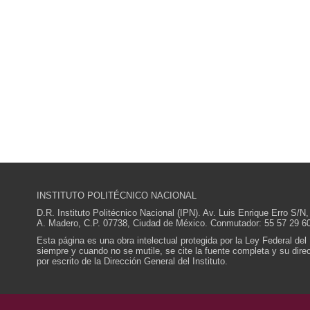
INSTITUTO POLITÉCNICO NACIONAL
D.R. Instituto Politécnico Nacional (IPN). Av. Luis Enrique Erro S
A. Madero, C.P. 07738, Ciudad de México. Conmutador: 55 57 29 60
Esta página es una obra intelectual protegida por la Ley Federal del
siempre y cuando no se mutile, se cite la fuente completa y su direcc
por escrito de la Dirección General del Instituto.