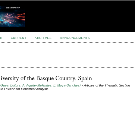
H
CURRENT
ARCHIVES
ANNOUNCEMENTS
versity of the Basque Country, Spain
(Guest Editors: A. Aguilar-Meléndez, E. Moya-Sánchez)
- Articles of the Thematic Section
e Lexicon for Sentiment Analysis