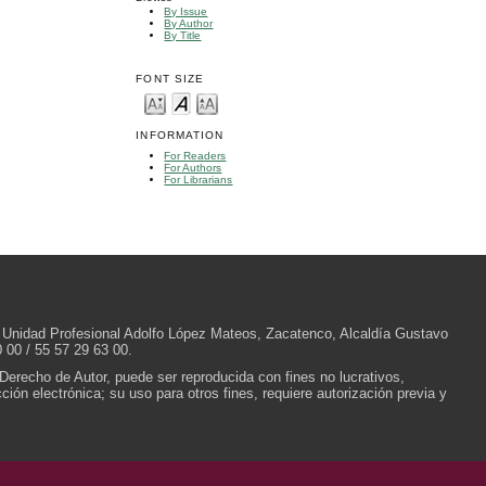
By Issue
By Author
By Title
FONT SIZE
INFORMATION
For Readers
For Authors
For Librarians
/N, Unidad Profesional Adolfo López Mateos, Zacatenco, Alcaldía Gustavo
 00 / 55 57 29 63 00.
 Derecho de Autor, puede ser reproducida con fines no lucrativos,
ión electrónica; su uso para otros fines, requiere autorización previa y