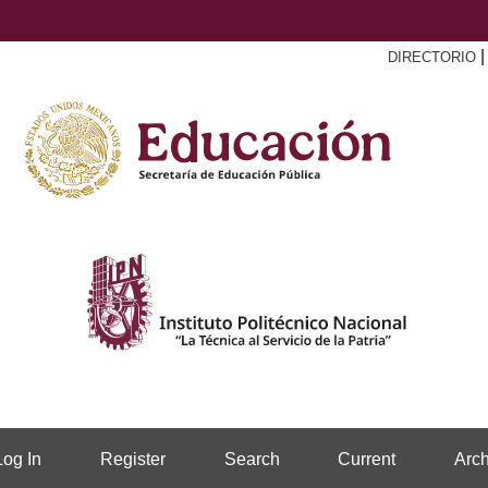
DIRECTORIO
Log In
Register
Search
Current
Arch