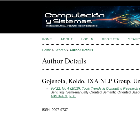
HOME
ABOUT
LOG IN
REGISTER
SEARC
Home
>
Search
>
Author Details
Author Details
Gojenola, Koldo, IXA NLP Group. Uni
Vol 22, No 4 (2018): Topic Trends in Computing Research 
SentiTegi: Semi-manually Created Semantic Oriented Basqu
ABSTRACT
PDF
ISSN: 2007-9737