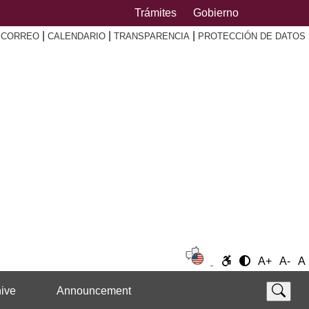
Trámites
Gobierno
|
|
|
|
CORREO
CALENDARIO
TRANSPARENCIA
PROTECCIÓN DE DATOS
A+
A-
A
ive
Announcement