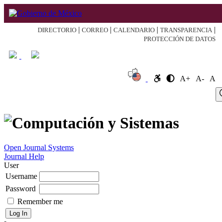
|
|
|
|
DIRECTORIO
CORREO
CALENDARIO
TRANSPARENCIA
PROTECCIÓN DE DATOS
A+
A-
A
Log
Home
About
Register
Search
Current
Archive
Announcement
In
Open Journal Systems
Journal Help
User
Username
Password
Remember me