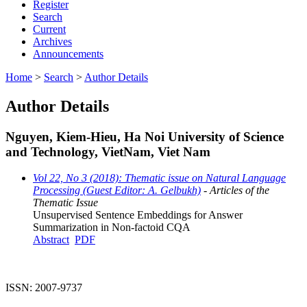
Register
Search
Current
Archives
Announcements
Home
>
Search
>
Author Details
Author Details
Nguyen, Kiem-Hieu, Ha Noi University of Science
and Technology, VietNam, Viet Nam
Vol 22, No 3 (2018): Thematic issue on Natural Language
Processing (Guest Editor: A. Gelbukh)
- Articles of the
Thematic Issue
Unsupervised Sentence Embeddings for Answer
Summarization in Non-factoid CQA
Abstract
PDF
ISSN: 2007-9737