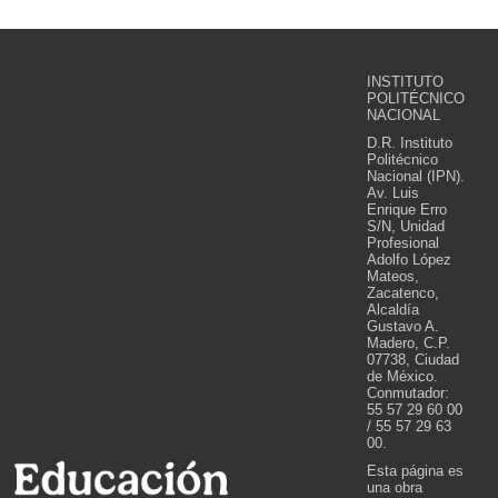
INSTITUTO
POLITÉCNICO
NACIONAL
D.R. Instituto
Politécnico
Nacional (IPN).
Av. Luis
Enrique Erro
S/N, Unidad
Profesional
Adolfo López
Mateos,
Zacatenco,
Alcaldía
Gustavo A.
Madero, C.P.
07738, Ciudad
de México.
Conmutador:
55 57 29 60 00
/ 55 57 29 63
00.
Esta página es
una obra