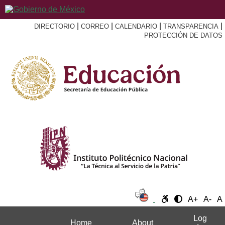
|
|
|
|
DIRECTORIO
CORREO
CALENDARIO
TRANSPARENCIA
PROTECCIÓN DE DATOS
A+
A-
A
Log
Home
About