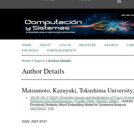
In
HOME
ABOUT
LOG IN
REGISTER
SEARCH
CUR
ARCHIVES
ANNOUNCEMENTS
Home
>
Search
>
Author Details
Author Details
Matsumoto, Kazuyuki, Tokushima University,
Vol 26, No 2 (2022): Emerging Issues and Applications of Fuzzy Syste
Networks and Metaheuristics (Castillo, Melin, Montiel, Valdez)
- Articles
Emotional Similarity Word Embedding Model for Sentiment Analysis
ABSTRACT
PDF
ISSN: 2007-9737