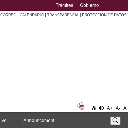
Trámites
Gobierno
|
|
|
|
CORREO
CALENDARIO
TRANSPARENCIA
PROTECCIÓN DE DATOS
A+
A-
A
ive
Announcement