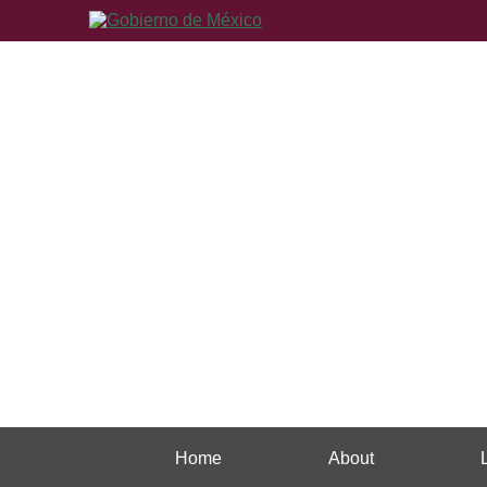
Home
About