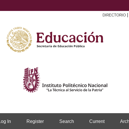
DIRECTORIO
Log In
Register
Search
Current
Arch