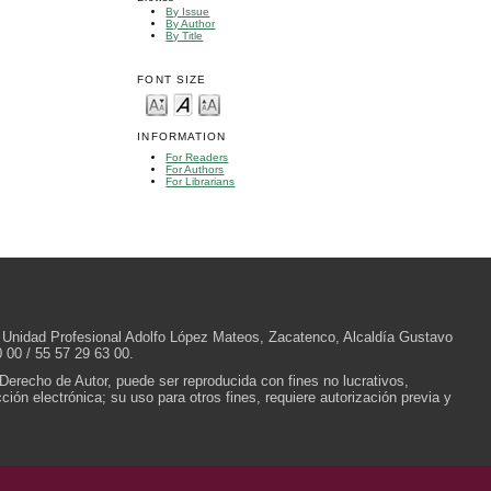
By Issue
By Author
By Title
FONT SIZE
INFORMATION
For Readers
For Authors
For Librarians
/N, Unidad Profesional Adolfo López Mateos, Zacatenco, Alcaldía Gustavo
 00 / 55 57 29 63 00.
 Derecho de Autor, puede ser reproducida con fines no lucrativos,
ión electrónica; su uso para otros fines, requiere autorización previa y