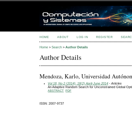
HOME
ABOUT
LOG IN
REGISTER
SEARC
Home
>
Search
>
Author Details
Author Details
Mendoza, Karlo, Universidad Autóno
Vol 18, No 2 (2014): 18(2) April-June 2014
- Articles
An Adaptive Random Search for Unconstrained Global Opti
ABSTRACT
PDF
ISSN: 2007-9737