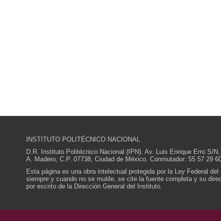
INSTITUTO POLITÉCNICO NACIONAL
D.R. Instituto Politécnico Nacional (IPN). Av. Luis Enrique Erro S
A. Madero, C.P. 07738, Ciudad de México. Conmutador: 55 57 29 60
Esta página es una obra intelectual protegida por la Ley Federal del
siempre y cuando no se mutile, se cite la fuente completa y su direcc
por escrito de la Dirección General del Instituto.