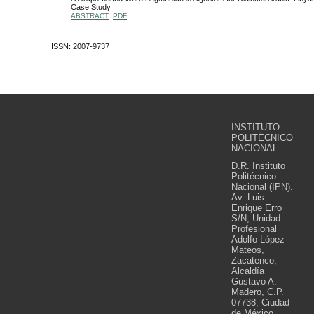
Case Study
ABSTRACT
PDF
ISSN: 2007-9737
INSTITUTO
POLITÉCNICO
NACIONAL
D.R. Instituto
Politécnico
Nacional (IPN).
Av. Luis
Enrique Erro
S/N, Unidad
Profesional
Adolfo López
Mateos,
Zacatenco,
Alcaldía
Gustavo A.
Madero, C.P.
07738, Ciudad
de México.