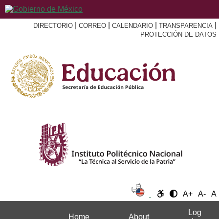
|
|
|
|
DIRECTORIO
CORREO
CALENDARIO
TRANSPARENCIA
PROTECCIÓN DE DATOS
A+
A-
A
Log
Home
About