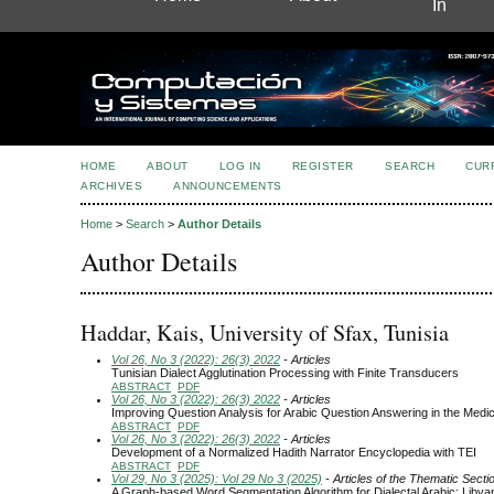
In
HOME
ABOUT
LOG IN
REGISTER
SEARCH
CUR
ARCHIVES
ANNOUNCEMENTS
Home
>
Search
>
Author Details
Author Details
Haddar, Kais, University of Sfax, Tunisia
Vol 26, No 3 (2022): 26(3) 2022
- Articles
Tunisian Dialect Agglutination Processing with Finite Transducers
ABSTRACT
PDF
Vol 26, No 3 (2022): 26(3) 2022
- Articles
Improving Question Analysis for Arabic Question Answering in the Medi
ABSTRACT
PDF
Vol 26, No 3 (2022): 26(3) 2022
- Articles
Development of a Normalized Hadith Narrator Encyclopedia with TEI
ABSTRACT
PDF
Vol 29, No 3 (2025): Vol 29 No 3 (2025)
- Articles of the Thematic Secti
A Graph-based Word Segmentation Algorithm for Dialectal Arabic: Libyan