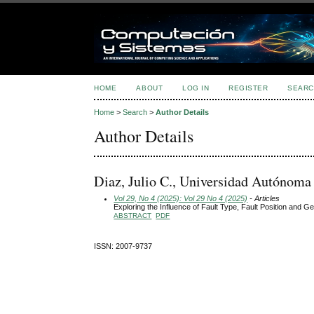
HOME
ABOUT
LOG IN
REGISTER
SEARC
Home
>
Search
>
Author Details
Author Details
Diaz, Julio C., Universidad Autónoma
Vol 29, No 4 (2025): Vol 29 No 4 (2025)
- Articles
Exploring the Influence of Fault Type, Fault Position and
ABSTRACT
PDF
ISSN: 2007-9737