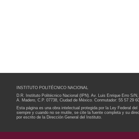
INSTITUTO POLITÉCNICO NACIONAL
D.R. Instituto Politécnico Nacional (IPN). Av. Luis Enrique Erro S
A. Madero, C.P. 07738, Ciudad de México. Conmutador: 55 57 29 60
Esta página es una obra intelectual protegida por la Ley Federal del
siempre y cuando no se mutile, se cite la fuente completa y su direcc
por escrito de la Dirección General del Instituto.