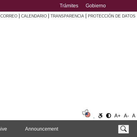
Trámites
Gobierno
|
|
|
|
CORREO
CALENDARIO
TRANSPARENCIA
PROTECCIÓN DE DATOS
A+
A-
A
ive
Announcement