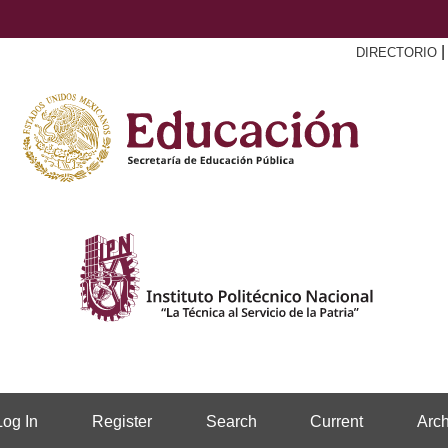
DIRECTORIO
Log In
Register
Search
Current
Arch