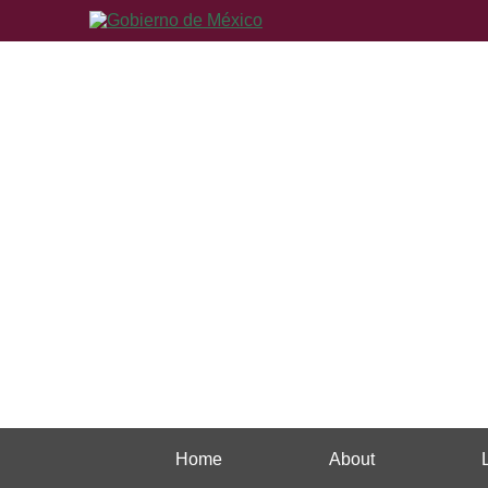
Home
About