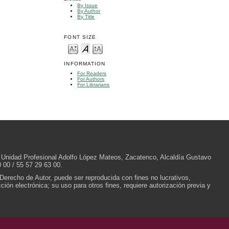
By Issue
By Author
By Title
FONT SIZE
INFORMATION
For Readers
For Authors
For Librarians
/N, Unidad Profesional Adolfo López Mateos, Zacatenco, Alcaldía Gustavo
 00 / 55 57 29 63 00.
 Derecho de Autor, puede ser reproducida con fines no lucrativos,
ión electrónica; su uso para otros fines, requiere autorización previa y