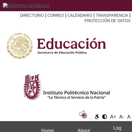
|
|
|
|
DIRECTORIO
CORREO
CALENDARIO
TRANSPARENCIA
PROTECCIÓN DE DATOS
A+
A-
A
Log
Home
About