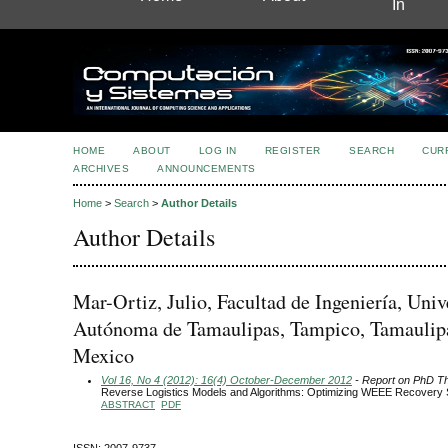
In
HOME
ABOUT
LOG IN
REGISTER
SEARCH
CUR
ARCHIVES
ANNOUNCEMENTS
Home
>
Search
>
Author Details
Author Details
Mar-Ortiz, Julio, Facultad de Ingeniería, Univ
Autónoma de Tamaulipas, Tampico, Tamaulipa
Mexico
Vol 16, No 4 (2012): 16(4) October-December 2012
- Report on PhD T
Reverse Logistics Models and Algorithms: Optimizing WEEE Recovery
ABSTRACT
PDF