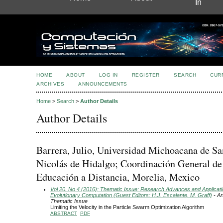
In
HOME
ABOUT
LOG IN
REGISTER
SEARCH
CUR
ARCHIVES
ANNOUNCEMENTS
Home
>
Search
>
Author Details
Author Details
Barrera, Julio, Universidad Michoacana de Sa
Nicolás de Hidalgo; Coordinación General de
Educación a Distancia, Morelia, Mexico
Vol 20, No 4 (2016): Thematic Issue: Research Advances and Applicati
Evolutionary Computation (Guest Editors: H.J. Escalante, M. Graff)
- Ar
Thematic Issue
Limiting the Velocity in the Particle Swarm Optimization Algorithm
ABSTRACT
PDF