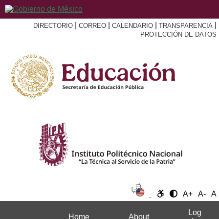
|
|
|
|
DIRECTORIO
CORREO
CALENDARIO
TRANSPARENCIA
PROTECCIÓN DE DATOS
A+
A-
A
Log
Home
About