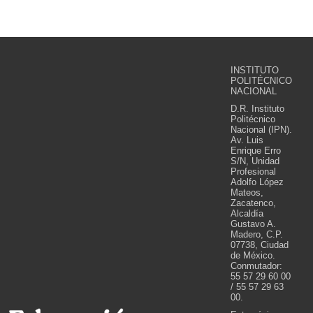
INSTITUTO
POLITÉCNICO
NACIONAL
D.R. Instituto
Politécnico
Nacional (IPN).
Av. Luis
Enrique Erro
S/N, Unidad
Profesional
Adolfo López
Mateos,
Zacatenco,
Alcaldía
Gustavo A.
Madero, C.P.
07738, Ciudad
de México.
Conmutador:
55 57 29 60 00
/ 55 57 29 63
00.