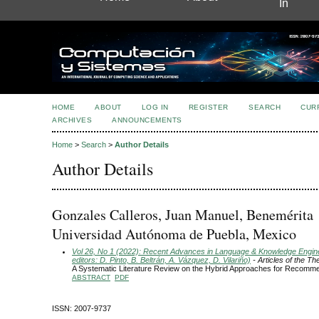
In
HOME
ABOUT
LOG IN
REGISTER
SEARCH
CUR
ARCHIVES
ANNOUNCEMENTS
Home
>
Search
>
Author Details
Author Details
Gonzales Calleros, Juan Manuel, Benemérita
Universidad Autónoma de Puebla, Mexico
Vol 26, No 1 (2022): Recent Advances in Language & Knowledge Engin
editors: D. Pinto, B. Beltrán, A. Vázquez, D. Vilariño)
- Articles of the T
A Systematic Literature Review on the Hybrid Approaches for Recom
ABSTRACT
PDF
ISSN: 2007-9737