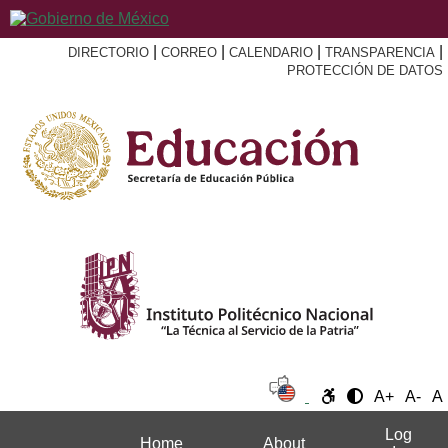
|
|
|
|
DIRECTORIO
CORREO
CALENDARIO
TRANSPARENCIA
PROTECCIÓN DE DATOS
A+
A-
A
Log
Home
About