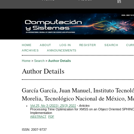
In
HOME
ABOUT
LOG IN
REGISTER
SEARCH
CUR
ARCHIVES
ANNOUNCEMENTS
Home
>
Search
>
Author Details
Author Details
García García, Juan Manuel, Instituto Tecnol
Morelia, Tecnológico Nacional de México, M
Vol 25, No 3 (2021): 25(3) 2021
- Articles
Processing Time Optimization for XMSS on an Object Oriented SPHIN
Implementation
ABSTRACT
PDF
ISSN: 2007-9737