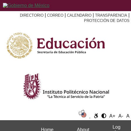
|
|
|
|
DIRECTORIO
CORREO
CALENDARIO
TRANSPARENCIA
PROTECCIÓN DE DATOS
A+
A-
A
Log
Home
About