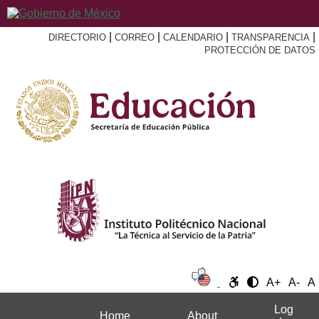
|
|
|
|
DIRECTORIO
CORREO
CALENDARIO
TRANSPARENCIA
PROTECCIÓN DE DATOS
A+
A-
A
Log
Home
About