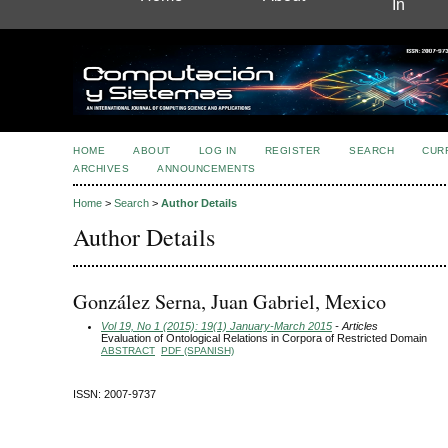
In
HOME
ABOUT
LOG IN
REGISTER
SEARCH
CUR
ARCHIVES
ANNOUNCEMENTS
Home
>
Search
>
Author Details
Author Details
González Serna, Juan Gabriel, Mexico
Vol 19, No 1 (2015): 19(1) January-March 2015
- Articles
Evaluation of Ontological Relations in Corpora of Restricted Domain
ABSTRACT
PDF (SPANISH)
ISSN: 2007-9737