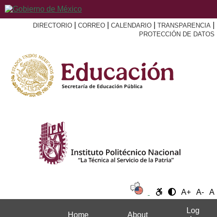
|
|
|
|
DIRECTORIO
CORREO
CALENDARIO
TRANSPARENCIA
PROTECCIÓN DE DATOS
A+
A-
A
Log
Home
About