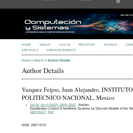
In
HOME
ABOUT
LOG IN
REGISTER
SEARCH
CUR
ARCHIVES
ANNOUNCEMENTS
Home
>
Search
>
Author Details
Author Details
Vazquez Feijoo, Juan Alejandro, INSTITUTO
POLITECNICO NACIONAL, Mexico
Vol 26, No 4 (2022): 26(4) 2022
- Articles
Equalization Control of Nonlinear Systems by Discrete Models of the Vo
ABSTRACT
PDF
ISSN: 2007-9737