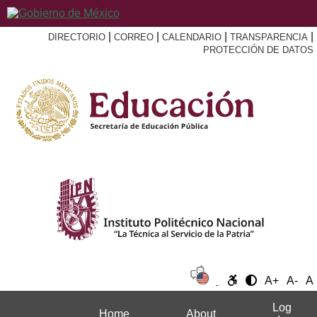
|
|
|
|
DIRECTORIO
CORREO
CALENDARIO
TRANSPARENCIA
PROTECCIÓN DE DATOS
A+
A-
A
Log
Home
About