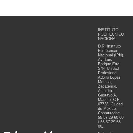
INSTITUTO
POLITÉCNICO
NACIONAL
D.R. Instituto
Politécnico
Nacional (IPN).
Av. Luis
Enrique Erro
S/N, Unidad
Profesional
Adolfo López
Mateos,
Zacatenco,
Alcaldía
Gustavo A.
Madero, C.P.
07738, Ciudad
de México.
Conmutador:
55 57 29 60 00
/ 55 57 29 63
00.