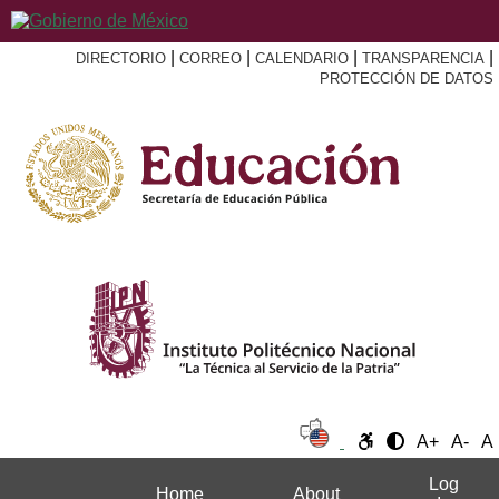
|
|
|
|
DIRECTORIO
CORREO
CALENDARIO
TRANSPARENCIA
PROTECCIÓN DE DATOS
A+
A-
A
Log
Home
About