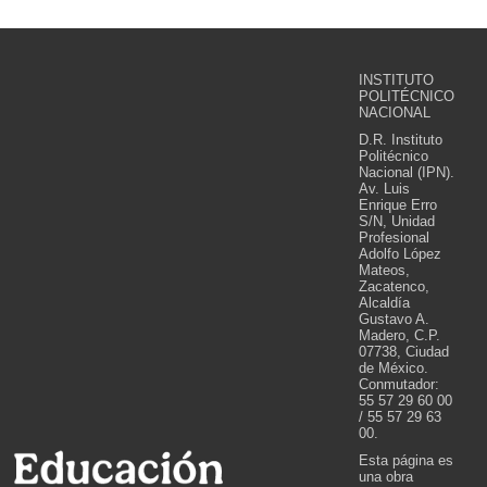
INSTITUTO
POLITÉCNICO
NACIONAL
D.R. Instituto
Politécnico
Nacional (IPN).
Av. Luis
Enrique Erro
S/N, Unidad
Profesional
Adolfo López
Mateos,
Zacatenco,
Alcaldía
Gustavo A.
Madero, C.P.
07738, Ciudad
de México.
Conmutador:
55 57 29 60 00
/ 55 57 29 63
00.
Esta página es
una obra