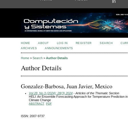
In
HOME
ABOUT
LOG IN
REGISTER
SEARCH
CUR
ARCHIVES
ANNOUNCEMENTS
Home
>
Search
>
Author Details
Author Details
Gonzalez-Barbosa, Juan Javier, Mexico
Vol 28, No 3 (2024): 28(3) 2024
- Articles of the Thematic Section
HELI: An Ensemble Forecasting Approach for Temperature Prediction in 
Climate Change
ABSTRACT
PDF
ISSN: 2007-9737