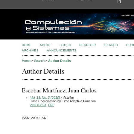
In
HOME
ABOUT
LOG IN
REGISTER
SEARCH
CUR
ARCHIVES
ANNOUNCEMENTS
Home
>
Search
>
Author Details
Author Details
Escobar Martínez, Juan Carlos
Vol. 13, No. 3 (2010)
- Articles
Time Coordination by Time Adaptive Function
ABSTRACT
PDF
ISSN: 2007-9737