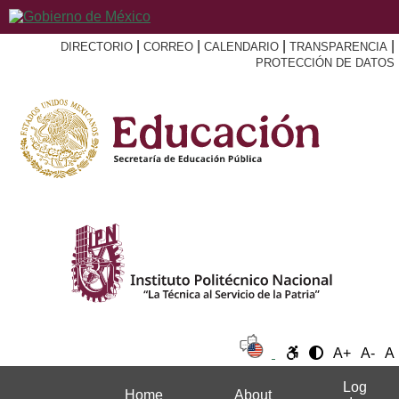
|
|
|
|
DIRECTORIO
CORREO
CALENDARIO
TRANSPARENCIA
PROTECCIÓN DE DATOS
A+
A-
A
Log
Home
About