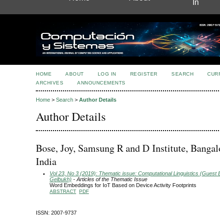
In
HOME
ABOUT
LOG IN
REGISTER
SEARCH
CUR
ARCHIVES
ANNOUNCEMENTS
Home
>
Search
>
Author Details
Author Details
Bose, Joy, Samsung R and D Institute, Bangal
India
Vol 23, No 3 (2019): Thematic issue: Computational Linguistics (Guest E
Gelbukh)
- Articles of the Thematic Issue
Word Embeddings for IoT Based on Device Activity Footprints
ABSTRACT
PDF
ISSN: 2007-9737