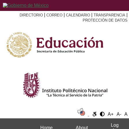
|
|
|
|
DIRECTORIO
CORREO
CALENDARIO
TRANSPARENCIA
PROTECCIÓN DE DATOS
A+
A-
A
Log
Home
About