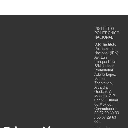
INSTITUTO
POLITÉCNICO
NACIONAL
D.R. Instituto
Politécnico
Nacional (IPN).
Av. Luis
Enrique Erro
S/N, Unidad
Profesional
Adolfo López
Mateos,
Zacatenco,
Alcaldía
Gustavo A.
Madero, C.P.
07738, Ciudad
de México.
Conmutador:
55 57 29 60 00
/ 55 57 29 63
00.