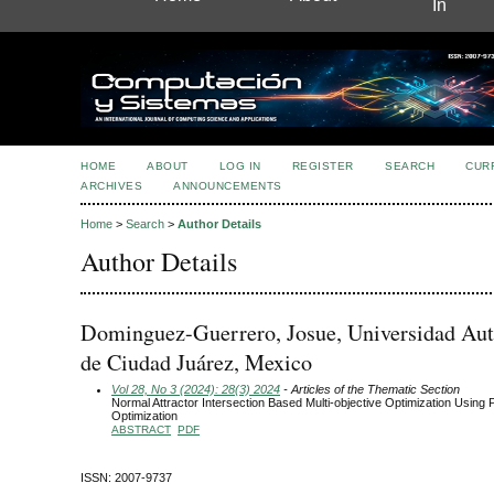
In
HOME
ABOUT
LOG IN
REGISTER
SEARCH
CUR
ARCHIVES
ANNOUNCEMENTS
Home
>
Search
>
Author Details
Author Details
Dominguez-Guerrero, Josue, Universidad A
de Ciudad Juárez, Mexico
Vol 28, No 3 (2024): 28(3) 2024
- Articles of the Thematic Section
Normal Attractor Intersection Based Multi-objective Optimization Using 
Optimization
ABSTRACT
PDF
ISSN: 2007-9737