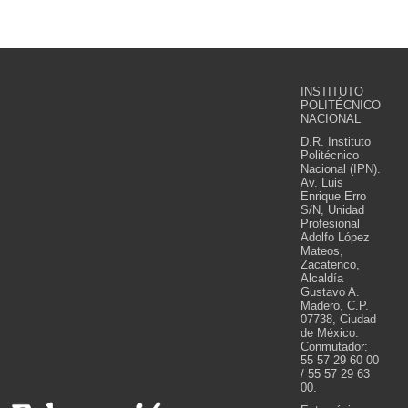
INSTITUTO
POLITÉCNICO
NACIONAL
D.R. Instituto
Politécnico
Nacional (IPN).
Av. Luis
Enrique Erro
S/N, Unidad
Profesional
Adolfo López
Mateos,
Zacatenco,
Alcaldía
Gustavo A.
Madero, C.P.
07738, Ciudad
de México.
Conmutador:
55 57 29 60 00
/ 55 57 29 63
00.