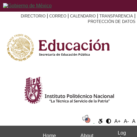
|
|
|
|
DIRECTORIO
CORREO
CALENDARIO
TRANSPARENCIA
PROTECCIÓN DE DATOS
A+
A-
A
Log
Home
About