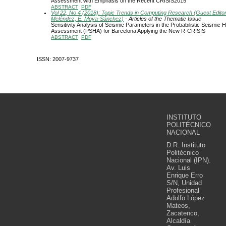
Assessment with Emphasis on the Recent CRISIS2015
ABSTRACT
PDF
Vol 22, No 4 (2018): Topic Trends in Computing Research (Guest Editors
Meléndez, E. Moya-Sánchez)
- Articles of the Thematic Issue
Sensitivity Analysis of Seismic Parameters in the Probabilistic Seismic 
Assessment (PSHA) for Barcelona Applying the New R-CRISIS
ABSTRACT
PDF
ISSN: 2007-9737
INSTITUTO
POLITÉCNICO
NACIONAL
D.R. Instituto
Politécnico
Nacional (IPN).
Av. Luis
Enrique Erro
S/N, Unidad
Profesional
Adolfo López
Mateos,
Zacatenco,
Alcaldía