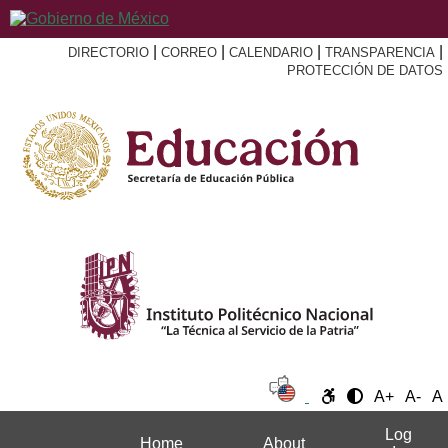
|
|
|
|
DIRECTORIO
CORREO
CALENDARIO
TRANSPARENCIA
PROTECCIÓN DE DATOS
A+
A-
A
Log
Home
About