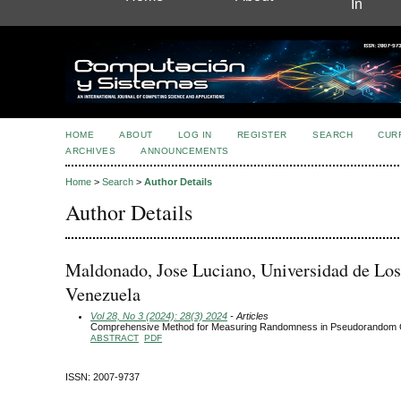
In
HOME
ABOUT
LOG IN
REGISTER
SEARCH
CUR
ARCHIVES
ANNOUNCEMENTS
Home
>
Search
>
Author Details
Author Details
Maldonado, Jose Luciano, Universidad de Lo
Venezuela
Vol 28, No 3 (2024): 28(3) 2024
- Articles
Comprehensive Method for Measuring Randomness in Pseudorandom 
ABSTRACT
PDF
ISSN: 2007-9737