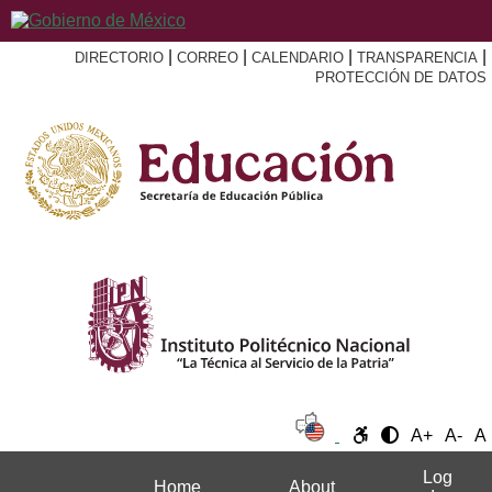
|
|
|
|
DIRECTORIO
CORREO
CALENDARIO
TRANSPARENCIA
PROTECCIÓN DE DATOS
A+
A-
A
Log
Home
About