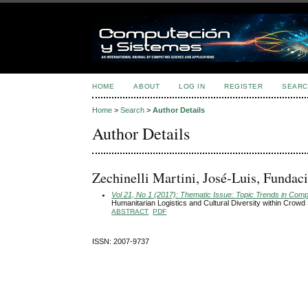
HOME
ABOUT
LOG IN
REGISTER
SEARC
Home
>
Search
>
Author Details
Author Details
Zechinelli Martini, José-Luis, Funda
Vol 21, No 1 (2017): Thematic Issue: Topic Trends in Com
Humanitarian Logistics and Cultural Diversity within Crowd 
ABSTRACT
PDF
ISSN: 2007-9737