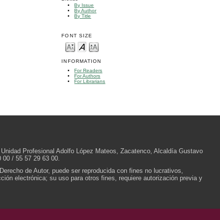
By Issue
By Author
By Title
FONT SIZE
INFORMATION
For Readers
For Authors
For Librarians
/N, Unidad Profesional Adolfo López Mateos, Zacatenco, Alcaldía Gustavo
 00 / 55 57 29 63 00.
 Derecho de Autor, puede ser reproducida con fines no lucrativos,
ión electrónica; su uso para otros fines, requiere autorización previa y