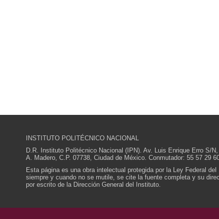
INSTITUTO POLITÉCNICO NACIONAL
D.R. Instituto Politécnico Nacional (IPN). Av. Luis Enrique Erro S
A. Madero, C.P. 07738, Ciudad de México. Conmutador: 55 57 29 60
Esta página es una obra intelectual protegida por la Ley Federal del
siempre y cuando no se mutile, se cite la fuente completa y su direcc
por escrito de la Dirección General del Instituto.