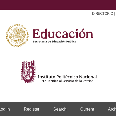
DIRECTORIO
Log In
Register
Search
Current
Arch