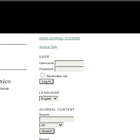
OPEN JOURNAL SYSTEMS
Journal Help
USER
Username
Password
Remember me
xico
 Issue
LANGUAGE
JOURNAL CONTENT
Search
Browse