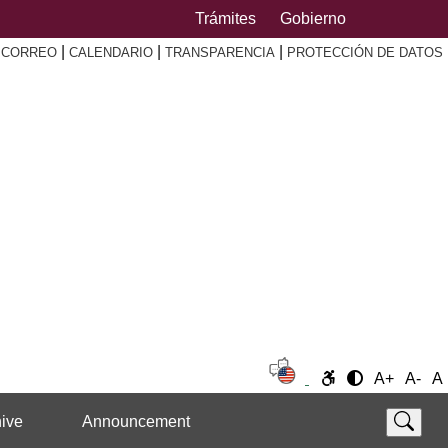
Trámites
Gobierno
|
|
|
|
CORREO
CALENDARIO
TRANSPARENCIA
PROTECCIÓN DE DATOS
A+
A-
A
ive
Announcement