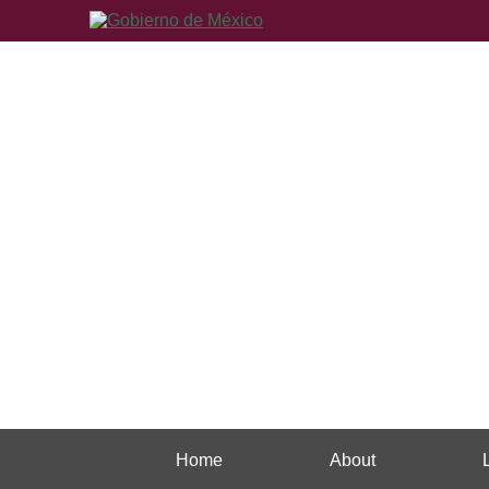
Home
About