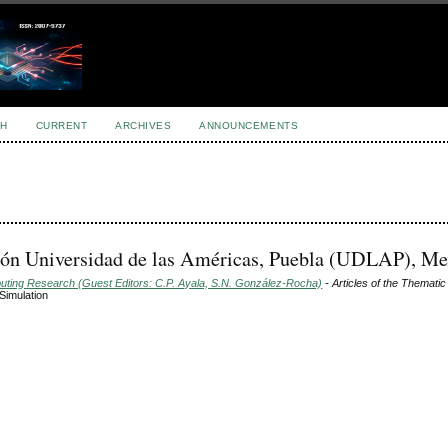
H
CURRENT
ARCHIVES
ANNOUNCEMENTS
ción Universidad de las Américas, Puebla (UDLAP), Me
puting Research (Guest Editors: C.P. Ayala, S.N. González-Rocha)
- Articles of the Thematic
Simulation