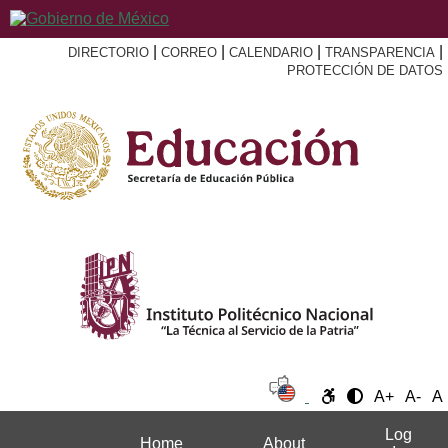
|
|
|
|
DIRECTORIO
CORREO
CALENDARIO
TRANSPARENCIA
PROTECCIÓN DE DATOS
A+
A-
A
Log
Home
About