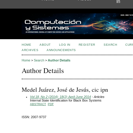
In
HOME
ABOUT
LOG IN
REGISTER
SEARCH
CUR
ARCHIVES
ANNOUNCEMENTS
Home
>
Search
>
Author Details
Author Details
Medel Juárez, José de Jesús, cic ipn
Vol 18, No 2 (2014): 18(2) April-June 2014
- Articles
Internal State Identification for Black Box Systems
ABSTRACT
PDF
ISSN: 2007-9737