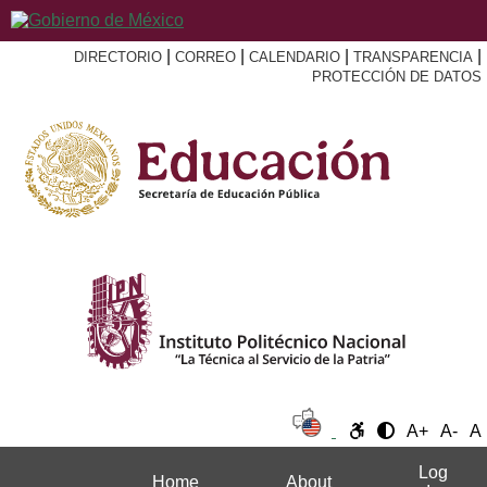
|
|
|
|
DIRECTORIO
CORREO
CALENDARIO
TRANSPARENCIA
PROTECCIÓN DE DATOS
A+
A-
A
Log
Home
About