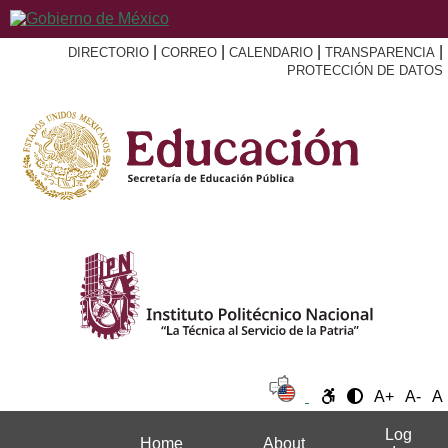
|
|
|
|
DIRECTORIO
CORREO
CALENDARIO
TRANSPARENCIA
PROTECCIÓN DE DATOS
A+
A-
A
Log
Home
About