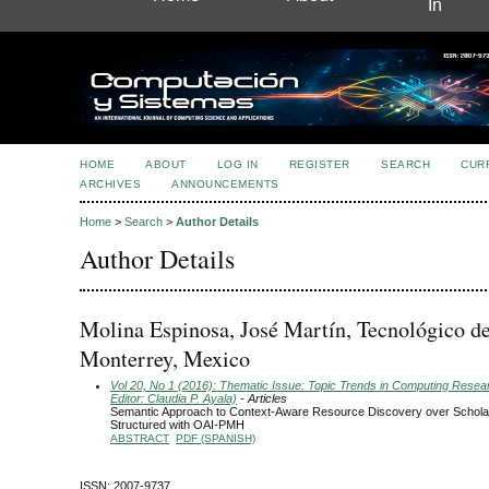
In
HOME
ABOUT
LOG IN
REGISTER
SEARCH
CUR
ARCHIVES
ANNOUNCEMENTS
Home
>
Search
>
Author Details
Author Details
Molina Espinosa, José Martín, Tecnológico d
Monterrey, Mexico
Vol 20, No 1 (2016): Thematic Issue: Topic Trends in Computing Resea
Editor: Claudia P. Ayala)
- Articles
Semantic Approach to Context-Aware Resource Discovery over Schola
Structured with OAI-PMH
ABSTRACT
PDF (SPANISH)
ISSN: 2007-9737