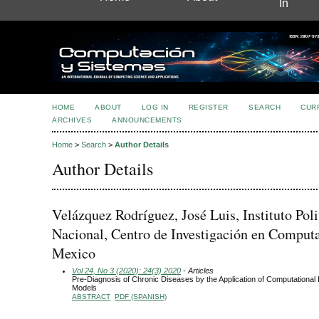
In
HOME
ABOUT
LOG IN
REGISTER
SEARCH
CUR
ARCHIVES
ANNOUNCEMENTS
Home
>
Search
>
Author Details
Author Details
Velázquez Rodríguez, José Luis, Instituto Pol
Nacional, Centro de Investigación en Comput
Mexico
Vol 24, No 3 (2020): 24(3) 2020
- Articles
Pre-Diagnosis of Chronic Diseases by the Application of Computational I
Models
ABSTRACT
PDF (SPANISH)