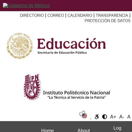
|
|
|
|
DIRECTORIO
CORREO
CALENDARIO
TRANSPARENCIA
PROTECCIÓN DE DATOS
A+
A-
A
Log
Home
About