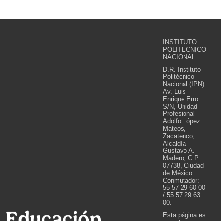
INSTITUTO
POLITÉCNICO
NACIONAL
D.R. Instituto
Politécnico
Nacional (IPN).
Av. Luis
Enrique Erro
S/N, Unidad
Profesional
Adolfo López
Mateos,
Zacatenco,
Alcaldía
Gustavo A.
Madero, C.P.
07738, Ciudad
de México.
Conmutador:
55 57 29 60 00
/ 55 57 29 63
00.
Esta página es