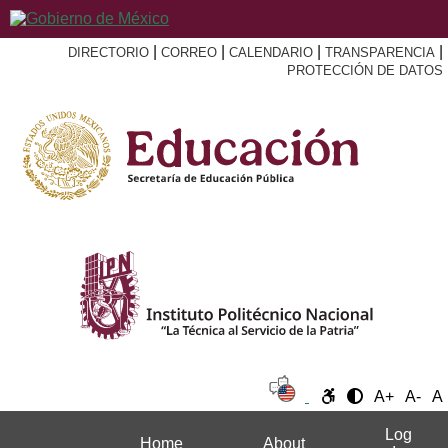
|
|
|
|
DIRECTORIO
CORREO
CALENDARIO
TRANSPARENCIA
PROTECCIÓN DE DATOS
A+
A-
A
Log
Home
About