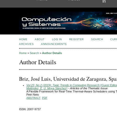
In
HOME
ABOUT
LOG IN
REGISTER
SEARCH
CUR
ARCHIVES
ANNOUNCEMENTS
Home
>
Search
>
Author Details
Author Details
Briz, José Luis, Universidad de Zaragoza, Spa
Vol 23, No 2 (2019): Topic Trends in Computing Research (Guest Editors
Meléndez, E. U. Moya Sánchez)
- Articles of the Thematic Issue
A Flexible Framework for Real-Time Thermal-Aware Schedulers using 
Petri Nets
ABSTRACT
PDF
ISSN: 2007-9737