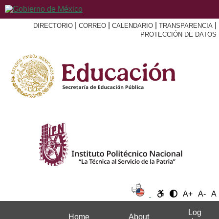
|
|
|
|
DIRECTORIO
CORREO
CALENDARIO
TRANSPARENCIA
PROTECCIÓN DE DATOS
A+
A-
A
Log
Home
About