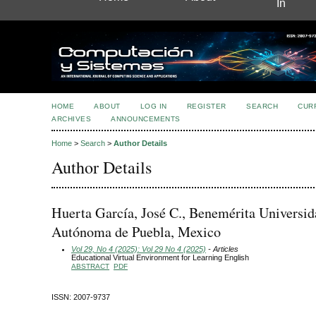
In
HOME
ABOUT
LOG IN
REGISTER
SEARCH
CUR
ARCHIVES
ANNOUNCEMENTS
Home
>
Search
>
Author Details
Author Details
Huerta García, José C., Benemérita Universid
Autónoma de Puebla, Mexico
Vol 29, No 4 (2025): Vol 29 No 4 (2025)
- Articles
Educational Virtual Environment for Learning English
ABSTRACT
PDF
ISSN: 2007-9737