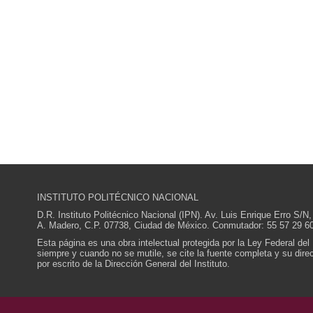
INSTITUTO POLITÉCNICO NACIONAL
D.R. Instituto Politécnico Nacional (IPN). Av. Luis Enrique Erro S
A. Madero, C.P. 07738, Ciudad de México. Conmutador: 55 57 29 60
Esta página es una obra intelectual protegida por la Ley Federal del
siempre y cuando no se mutile, se cite la fuente completa y su direcc
por escrito de la Dirección General del Instituto.