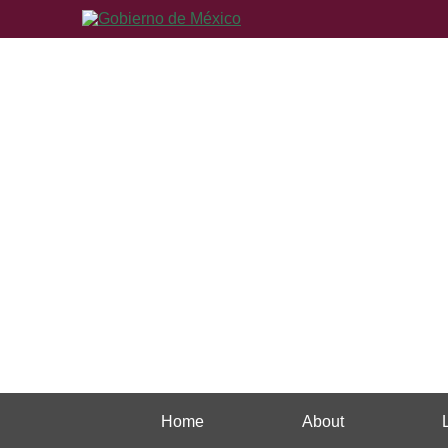
Home
About