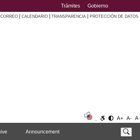
Trámites
Gobierno
|
|
|
|
CORREO
CALENDARIO
TRANSPARENCIA
PROTECCIÓN DE DATOS
A+
A-
A
ive
Announcement