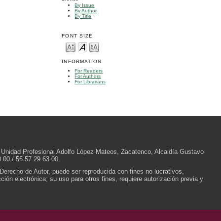
By Issue
By Author
By Title
FONT SIZE
INFORMATION
For Readers
For Authors
For Librarians
/N, Unidad Profesional Adolfo López Mateos, Zacatenco, Alcaldía Gustavo
 00 / 55 57 29 63 00.
 Derecho de Autor, puede ser reproducida con fines no lucrativos,
ión electrónica; su uso para otros fines, requiere autorización previa y