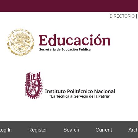
DIRECTORIO
Log In
Register
Search
Current
Arch