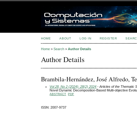
HOME
ABOUT
LOG IN
REGISTER
SEARC
Home
>
Search
>
Author Details
Author Details
Brambila-Hernández, José Alfredo, T
Vol 28, No 2 (2024): 28(2) 2024
- Articles of the Thematic 
Novel Dynamic Decomposition-Based Multi-objective Evolu
ABSTRACT
PDF
ISSN: 2007-9737