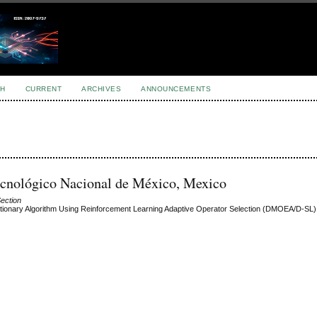
H
CURRENT
ARCHIVES
ANNOUNCEMENTS
ecnológico Nacional de México, Mexico
Section
tionary Algorithm Using Reinforcement Learning Adaptive Operator Selection (DMOEA/D-SL)