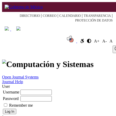
|
|
|
|
DIRECTORIO
CORREO
CALENDARIO
TRANSPARENCIA
PROTECCIÓN DE DATOS
A+
A-
A
Log
Home
About
Register
Search
Current
Archive
Announcement
In
Open Journal Systems
Journal Help
User
Username
Password
Remember me