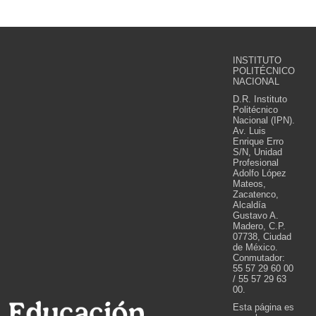
INSTITUTO
POLITÉCNICO
NACIONAL
D.R. Instituto
Politécnico
Nacional (IPN).
Av. Luis
Enrique Erro
S/N, Unidad
Profesional
Adolfo López
Mateos,
Zacatenco,
Alcaldía
Gustavo A.
Madero, C.P.
07738, Ciudad
de México.
Conmutador:
55 57 29 60 00
/ 55 57 29 63
00.
Esta página es