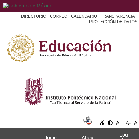
|
|
|
|
DIRECTORIO
CORREO
CALENDARIO
TRANSPARENCIA
PROTECCIÓN DE DATOS
A+
A-
A
Log
Home
About