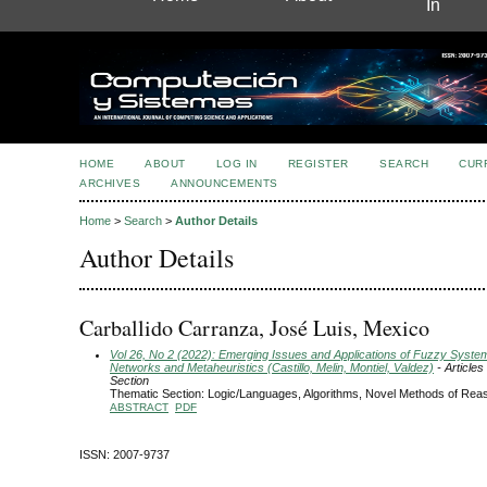
In
HOME
ABOUT
LOG IN
REGISTER
SEARCH
CUR
ARCHIVES
ANNOUNCEMENTS
Home
>
Search
>
Author Details
Author Details
Carballido Carranza, José Luis, Mexico
Vol 26, No 2 (2022): Emerging Issues and Applications of Fuzzy Syste
Networks and Metaheuristics (Castillo, Melin, Montiel, Valdez)
- Articles
Section
Thematic Section: Logic/Languages, Algorithms, Novel Methods of Rea
ABSTRACT
PDF
ISSN: 2007-9737