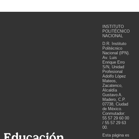
INSTITUTO
POLITÉCNICO
NACIONAL
D.R. Instituto
Politécnico
Nacional (IPN).
Av. Luis
Enrique Erro
S/N, Unidad
Profesional
Adolfo López
Mateos,
Zacatenco,
Alcaldía
Gustavo A.
Madero, C.P.
07738, Ciudad
de México.
Conmutador:
55 57 29 60 00
/ 55 57 29 63
00.
Esta página es