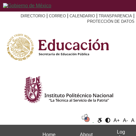
|
|
|
|
DIRECTORIO
CORREO
CALENDARIO
TRANSPARENCIA
PROTECCIÓN DE DATOS
A+
A-
A
Log
Home
About