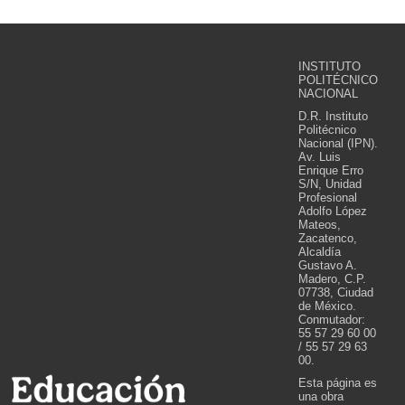
INSTITUTO
POLITÉCNICO
NACIONAL
D.R. Instituto
Politécnico
Nacional (IPN).
Av. Luis
Enrique Erro
S/N, Unidad
Profesional
Adolfo López
Mateos,
Zacatenco,
Alcaldía
Gustavo A.
Madero, C.P.
07738, Ciudad
de México.
Conmutador:
55 57 29 60 00
/ 55 57 29 63
00.
Esta página es
una obra