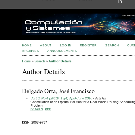
In
HOME
ABOUT
LOG IN
REGISTER
SEARCH
CUR
ARCHIVES
ANNOUNCEMENTS
Home
>
Search
>
Author Details
Author Details
Delgado Orta, José Francisco
Vol 13, No 4 (2010): 13(4) April-June 2010
- Articles
Construction of an Optimal Solution for a Real-World Routing-Schedulin
Problem.
DETAILS
PDF
ISSN: 2007-9737