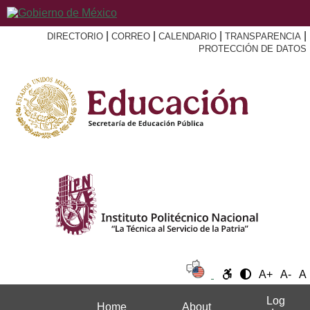
|
|
|
|
DIRECTORIO
CORREO
CALENDARIO
TRANSPARENCIA
PROTECCIÓN DE DATOS
A+
A-
A
Log
Home
About