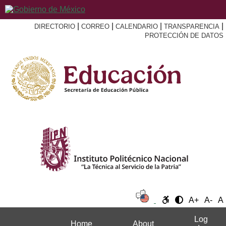
|
|
|
|
DIRECTORIO
CORREO
CALENDARIO
TRANSPARENCIA
PROTECCIÓN DE DATOS
A+
A-
A
Log
Home
About