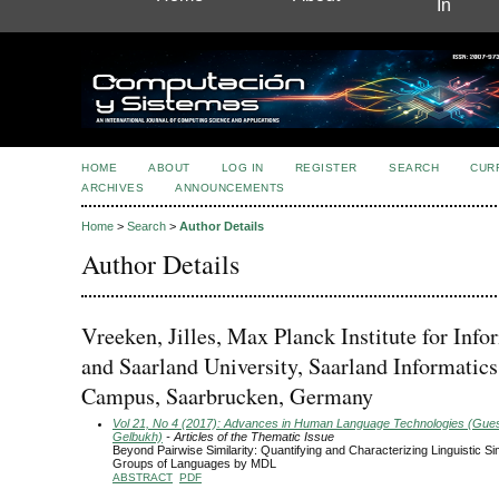
In
HOME
ABOUT
LOG IN
REGISTER
SEARCH
CUR
ARCHIVES
ANNOUNCEMENTS
Home
>
Search
>
Author Details
Author Details
Vreeken, Jilles, Max Planck Institute for Info
and Saarland University, Saarland Informatics
Campus, Saarbrucken, Germany
Vol 21, No 4 (2017): Advances in Human Language Technologies (Guest
Gelbukh)
- Articles of the Thematic Issue
Beyond Pairwise Similarity: Quantifying and Characterizing Linguistic Si
Groups of Languages by MDL
ABSTRACT
PDF