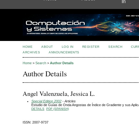
In
HOME
ABOUT
LOG IN
REGISTER
SEARCH
CUR
ARCHIVES
ANNOUNCEMENTS
Home
>
Search
>
Author Details
Author Details
Angel Valenzuela, Jessica L.
Special Edition 2002
- Articles
Estudio de Guías de Onda Angostas de Índice de Gradiente y sus Apli
DETAILS
PDF (SPANISH)
ISSN: 2007-9737