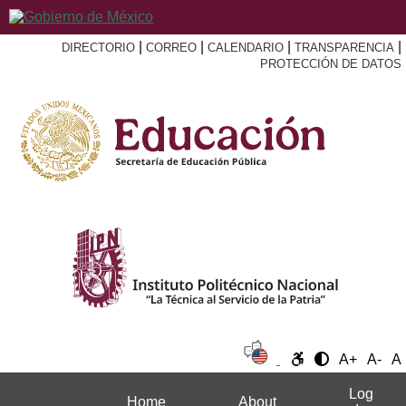
|
|
|
|
DIRECTORIO
CORREO
CALENDARIO
TRANSPARENCIA
PROTECCIÓN DE DATOS
A+
A-
A
Log
Home
About