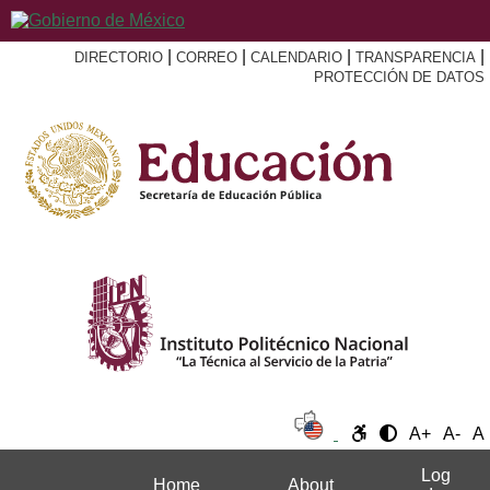
|
|
|
|
DIRECTORIO
CORREO
CALENDARIO
TRANSPARENCIA
PROTECCIÓN DE DATOS
A+
A-
A
Log
Home
About