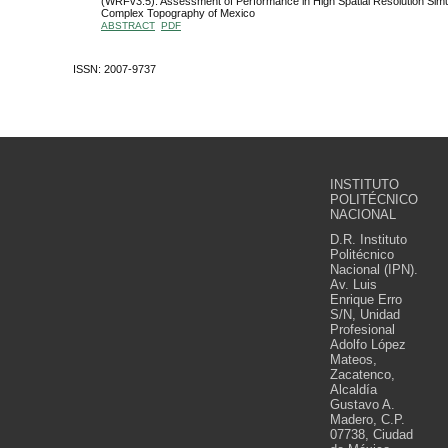
(WRFv3.5): Assessment of Performance in High Spatial Resolution Simul
Complex Topography of Mexico
ABSTRACT
PDF
ISSN: 2007-9737
INSTITUTO
POLITÉCNICO
NACIONAL
D.R. Instituto
Politécnico
Nacional (IPN).
Av. Luis
Enrique Erro
S/N, Unidad
Profesional
Adolfo López
Mateos,
Zacatenco,
Alcaldía
Gustavo A.
Madero, C.P.
07738, Ciudad