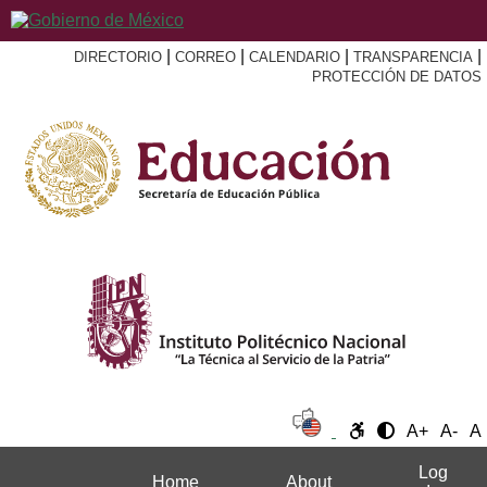
|
|
|
|
DIRECTORIO
CORREO
CALENDARIO
TRANSPARENCIA
PROTECCIÓN DE DATOS
A+
A-
A
Log
Home
About