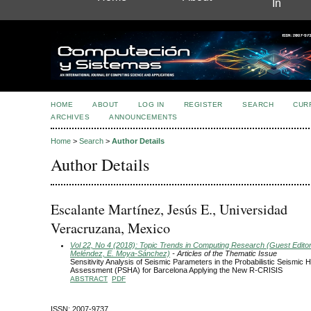
In
HOME
ABOUT
LOG IN
REGISTER
SEARCH
CUR
ARCHIVES
ANNOUNCEMENTS
Home
>
Search
>
Author Details
Author Details
Escalante Martínez, Jesús E., Universidad
Veracruzana, Mexico
Vol 22, No 4 (2018): Topic Trends in Computing Research (Guest Editors
Meléndez, E. Moya-Sánchez)
- Articles of the Thematic Issue
Sensitivity Analysis of Seismic Parameters in the Probabilistic Seismic 
Assessment (PSHA) for Barcelona Applying the New R-CRISIS
ABSTRACT
PDF
ISSN: 2007-9737