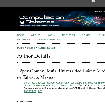
In
HOME
ABOUT
LOG IN
REGISTER
SEARCH
CUR
ARCHIVES
ANNOUNCEMENTS
Home
>
Search
>
Author Details
Author Details
López Gómez, Jesús, Universidad Juárez Au
de Tabasco, Mexico
Vol 26, No 1 (2022): Recent Advances in Language & Knowledge Engin
editors: D. Pinto, B. Beltrán, A. Vázquez, D. Vilariño)
- Articles of the T
Development of a Platform for Generation of CNN and Multilayer Neura
ABSTRACT
PDF
ISSN: 2007-9737