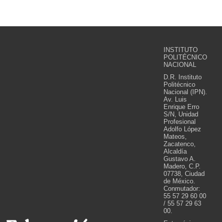
INSTITUTO
POLITÉCNICO
NACIONAL
D.R. Instituto
Politécnico
Nacional (IPN).
Av. Luis
Enrique Erro
S/N, Unidad
Profesional
Adolfo López
Mateos,
Zacatenco,
Alcaldía
Gustavo A.
Madero, C.P.
07738, Ciudad
de México.
Conmutador:
55 57 29 60 00
/ 55 57 29 63
00.