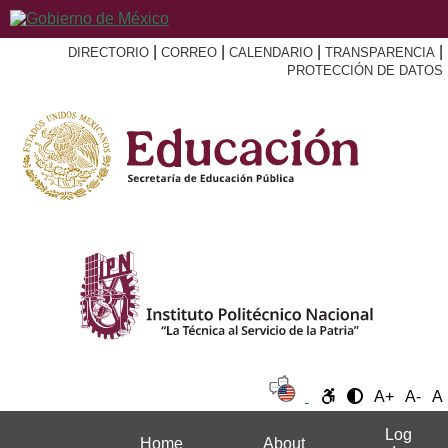
|
|
|
|
DIRECTORIO
CORREO
CALENDARIO
TRANSPARENCIA
PROTECCIÓN DE DATOS
A+
A-
A
Log
Home
About