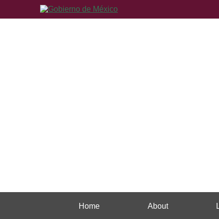
Home
About