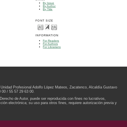
By Issue
By Author
By Title
FONT SIZE
INFORMATION
For Readers
For Authors
For Librarians
/N, Unidad Profesional Adolfo López Mateos, Zacatenco, Alcaldía Gustavo
 00 / 55 57 29 63 00.
 Derecho de Autor, puede ser reproducida con fines no lucrativos,
ión electrónica; su uso para otros fines, requiere autorización previa y