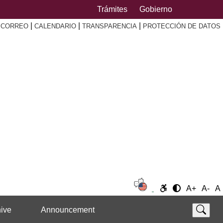
Trámites
Gobierno
|
|
|
|
CORREO
CALENDARIO
TRANSPARENCIA
PROTECCIÓN DE DATOS
A+
A-
A
ive
Announcement