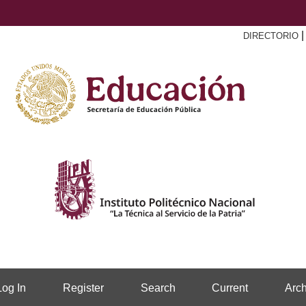
DIRECTORIO
Log In
Register
Search
Current
Arch