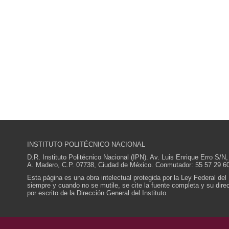
INSTITUTO POLITÉCNICO NACIONAL
D.R. Instituto Politécnico Nacional (IPN). Av. Luis Enrique Erro S
A. Madero, C.P. 07738, Ciudad de México. Conmutador: 55 57 29 60
Esta página es una obra intelectual protegida por la Ley Federal del
siempre y cuando no se mutile, se cite la fuente completa y su direcc
por escrito de la Dirección General del Instituto.