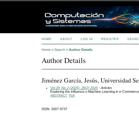
HOME
ABOUT
LOG IN
REGISTER
SEARC
Home
>
Search
>
Author Details
Author Details
Jiménez García, Jesús, Universidad Se
Vol 29, No 2 (2025): 29(2) 2025
- Articles
Exploring the Influence o Machine Learning in e-Commerce
ABSTRACT
PDF
ISSN: 2007-9737