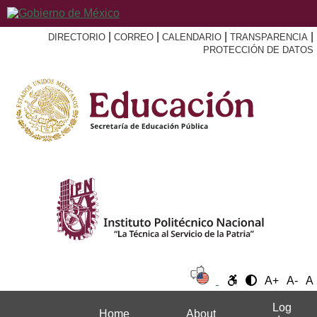
|
|
|
|
DIRECTORIO
CORREO
CALENDARIO
TRANSPARENCIA
PROTECCIÓN DE DATOS
A+
A-
A
Log
Home
About