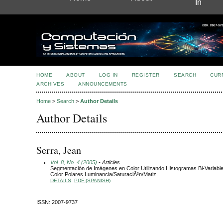
In
HOME
ABOUT
LOG IN
REGISTER
SEARCH
CUR
ARCHIVES
ANNOUNCEMENTS
Home
>
Search
>
Author Details
Author Details
Serra, Jean
Vol. 8, No. 4 (2005)
- Articles
Segmentación de Imágenes en Color Utilizando Histogramas Bi-Variabl
Color Polares Luminancia/SaturaciÃ³n/Matiz
DETAILS
PDF (SPANISH)
ISSN: 2007-9737