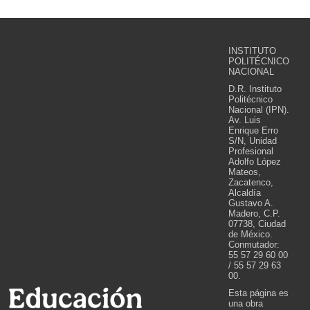
INSTITUTO
POLITÉCNICO
NACIONAL
D.R. Instituto
Politécnico
Nacional (IPN).
Av. Luis
Enrique Erro
S/N, Unidad
Profesional
Adolfo López
Mateos,
Zacatenco,
Alcaldía
Gustavo A.
Madero, C.P.
07738, Ciudad
de México.
Conmutador:
55 57 29 60 00
/ 55 57 29 63
00.
Esta página es
una obra