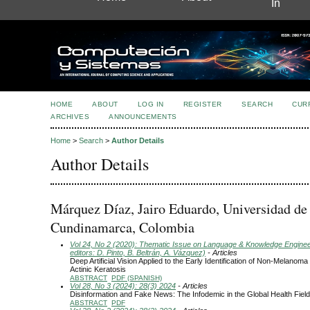
In
HOME
ABOUT
LOG IN
REGISTER
SEARCH
CUR
ARCHIVES
ANNOUNCEMENTS
Home
>
Search
>
Author Details
Author Details
Márquez Díaz, Jairo Eduardo, Universidad de
Cundinamarca, Colombia
Vol 24, No 2 (2020): Thematic Issue on Language & Knowledge Engine
editors: D. Pinto, B. Beltrán, A. Vázquez)
- Articles
Deep Artificial Vision Applied to the Early Identification of Non-Melanom
Actinic Keratosis
ABSTRACT
PDF (SPANISH)
Vol 28, No 3 (2024): 28(3) 2024
- Articles
Disinformation and Fake News: The Infodemic in the Global Health Field
ABSTRACT
PDF