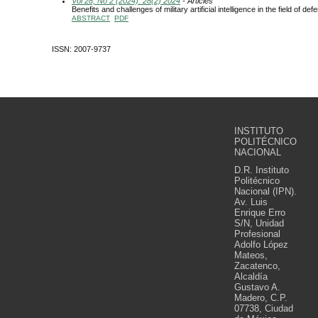
Vol 28, No 2 (2024): 28(2) 2024
- Articles
Benefits and challenges of military artificial intelligence in the field of def
ABSTRACT
PDF
ISSN: 2007-9737
INSTITUTO
POLITÉCNICO
NACIONAL
D.R. Instituto
Politécnico
Nacional (IPN).
Av. Luis
Enrique Erro
S/N, Unidad
Profesional
Adolfo López
Mateos,
Zacatenco,
Alcaldía
Gustavo A.
Madero, C.P.
07738, Ciudad