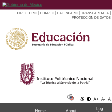
|
|
|
|
DIRECTORIO
CORREO
CALENDARIO
TRANSPARENCIA
PROTECCIÓN DE DATOS
A+
A-
A
Log
Home
About