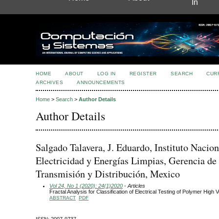
In
HOME
ABOUT
LOG IN
REGISTER
SEARCH
CUR
ARCHIVES
ANNOUNCEMENTS
Home
>
Search
>
Author Details
Author Details
Salgado Talavera, J. Eduardo, Instituto Nacion
Electricidad y Energías Limpias, Gerencia de
Transmisión y Distribución, Mexico
Vol 24, No 1 (2020): 24(1)2020
- Articles
Fractal Analysis for Classification of Electrical Testing of Polymer High 
ABSTRACT
PDF