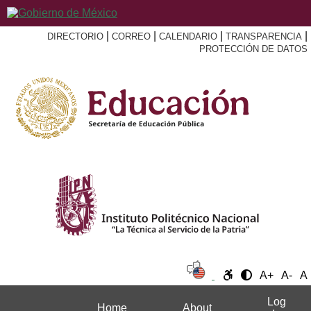
|
|
|
|
DIRECTORIO
CORREO
CALENDARIO
TRANSPARENCIA
PROTECCIÓN DE DATOS
A+
A-
A
Log
Home
About