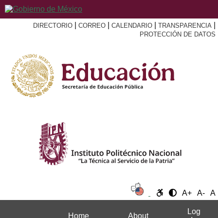
|
|
|
|
DIRECTORIO
CORREO
CALENDARIO
TRANSPARENCIA
PROTECCIÓN DE DATOS
A+
A-
A
Log
Home
About