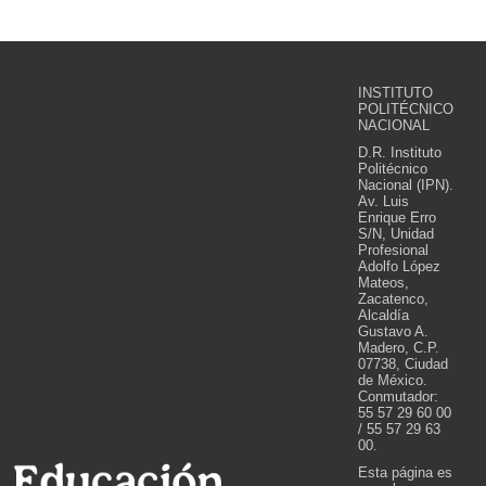
INSTITUTO
POLITÉCNICO
NACIONAL
D.R. Instituto
Politécnico
Nacional (IPN).
Av. Luis
Enrique Erro
S/N, Unidad
Profesional
Adolfo López
Mateos,
Zacatenco,
Alcaldía
Gustavo A.
Madero, C.P.
07738, Ciudad
de México.
Conmutador:
55 57 29 60 00
/ 55 57 29 63
00.
Esta página es