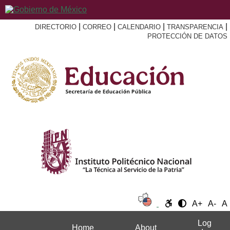
|
|
|
|
DIRECTORIO
CORREO
CALENDARIO
TRANSPARENCIA
PROTECCIÓN DE DATOS
A+
A-
A
Log
Home
About