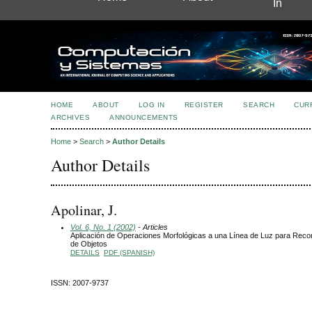
In
HOME
ABOUT
LOG IN
REGISTER
SEARCH
CUR
ARCHIVES
ANNOUNCEMENTS
Home
>
Search
>
Author Details
Author Details
Apolinar, J.
Vol. 6, No. 1 (2002)
- Articles
Aplicación de Operaciones Morfológicas a una Línea de Luz para Reco
de Objetos
DETAILS
PDF (SPANISH)
ISSN: 2007-9737