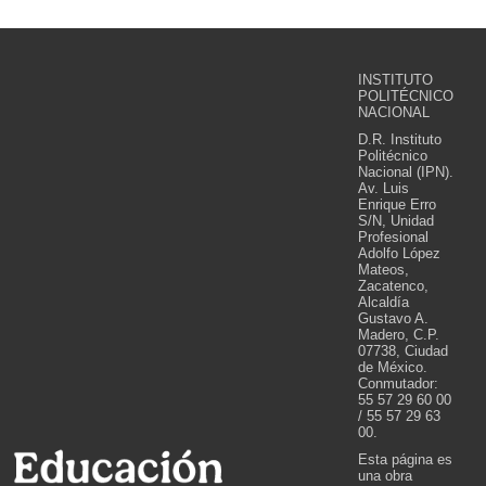
INSTITUTO
POLITÉCNICO
NACIONAL
D.R. Instituto
Politécnico
Nacional (IPN).
Av. Luis
Enrique Erro
S/N, Unidad
Profesional
Adolfo López
Mateos,
Zacatenco,
Alcaldía
Gustavo A.
Madero, C.P.
07738, Ciudad
de México.
Conmutador:
55 57 29 60 00
/ 55 57 29 63
00.
Esta página es
una obra