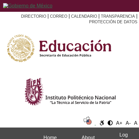
|
|
|
|
DIRECTORIO
CORREO
CALENDARIO
TRANSPARENCIA
PROTECCIÓN DE DATOS
A+
A-
A
Log
Home
About