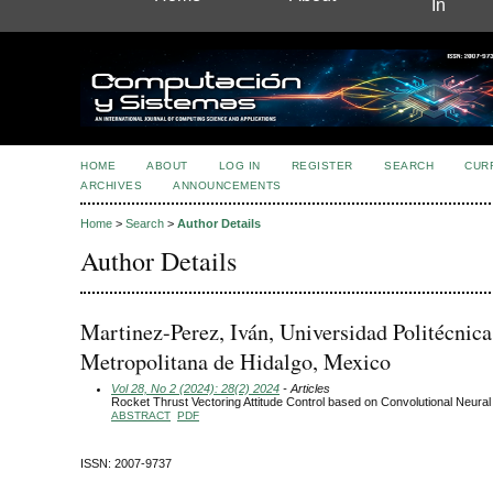
In
HOME
ABOUT
LOG IN
REGISTER
SEARCH
CUR
ARCHIVES
ANNOUNCEMENTS
Home
>
Search
>
Author Details
Author Details
Martinez-Perez, Iván, Universidad Politécnica
Metropolitana de Hidalgo, Mexico
Vol 28, No 2 (2024): 28(2) 2024
- Articles
Rocket Thrust Vectoring Attitude Control based on Convolutional Neura
ABSTRACT
PDF
ISSN: 2007-9737